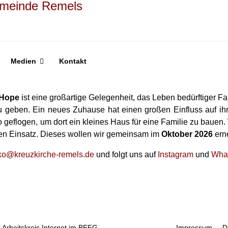
Medien
Kontakt
 Hope
ist eine großartige Gelegenheit, das Leben bedürftiger F
u geben. Ein neues Zuhause hat einen großen Einfluss auf ih
flogen, um dort ein kleines Haus für eine Familie zu bauen. W
ren Einsatz. Dieses wollen wir gemeinsam im
Oktober 2026
erne
ko@kreuzkirche-remels.de
und folgt uns auf
Instagram
und
Wha
 Arbeitskreis Internet im BEFG
Impressum
D